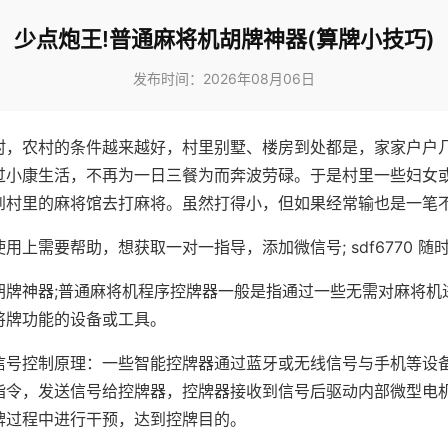
少点炮王!普通麻将机胡牌神器(算牌小技巧)
发布时间：2026年08月06日
村，农村的条件越来越好，村里别墅、楼房到处都是，家家户户
过小康生活，不再为一日三餐为而奔波劳碌。于是村里一些妇女
到村里的麻将馆去打麻将。虽然打得小，但如果经常输也是一笔
用上需要帮助，想获取一对一指导，添加微信号; sdf6770 随时
胡牌神器;普通麻将机程序控牌器一般是指通过一些无需对麻将机
将牌功能的设备或工具。
信号控制原理：一些智能控牌器通过蓝牙或无线信号与手机等设
指令，发送信号给控牌器，控牌器接收到信号后驱动内部微型电
牌过程中进行干预，达到控牌目的。