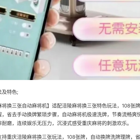
及特色;
麻将换三张自动麻将机】适配涪陵麻将换三张特色玩法，108张
程，省去手动换牌繁琐步骤，自动麻将机极速洗牌，节奏流畅爽
摔耐磨，连续娱乐无压力，沉浸式感受重庆麻将的刺激欢乐。
支持重庆涪陵麻将换三张玩法，108张牌，自动换牌洗牌理牌，