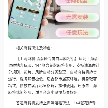
相关麻将玩法及特色;
【上海麻将·清混碰专属自动麻将机】适配上海清
混碰地方玩法，144张含花牌麻将专用，支持清混碰计
分规则，花牌、风牌自动分类整理，自动麻将机静音
运行，洗牌噪音极低，适合都市居家环境，机身轻奢
精致，摆放在客厅尽显格调，操作便捷，还原老上海
麻将休闲韵味，适合亲友小聚慢节奏娱乐。
普通麻将机支持上海清混碰玩法，144张花牌专