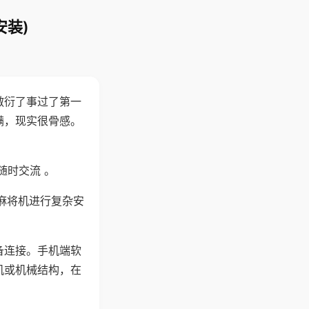
安装)
敷衍了事过了第一
满，现实很骨感。
随时交流 。
麻将机进行复杂安
备连接。手机端软
机或机械结构，在