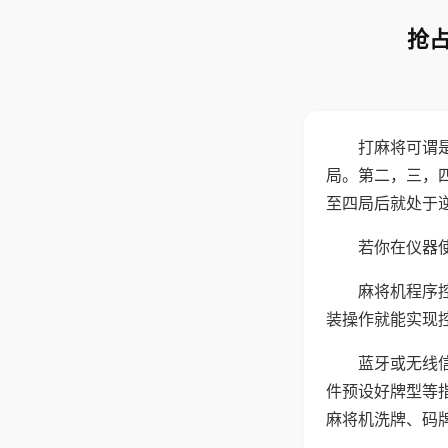
抢占
打麻将可谓
局。第二，三，
至四局后就处于
若你在仪器使
麻将机程序
装操作就能实现
蓝牙或无线
件预设好牌型等
麻将机洗牌、码