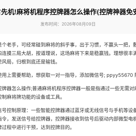
先机!麻将机程序控牌器怎么操作(控牌神器免
发布时间：2026年08月09日
是个老手，可经常碰到麻将的斜乎事，出于习惯，不赢头一把，
四连摸三局大胡，按道理说，这场麻将下来是稳赢钱。理想很丰
逆风局，归根到底还是输钱。
用上需要帮助，想获取一对一指导，添加微信号; ppyy55670 
控牌器怎么操作;普通麻将机程序控牌器一般是指通过一些无需对
控制麻将牌功能的设备或工具。
信号控制原理：一些智能控牌器通过蓝牙或无线信号与手机等设
指令，发送信号给控牌器，控牌器接收到信号后驱动内部微型电
牌过程中进行干预，达到控牌目的。