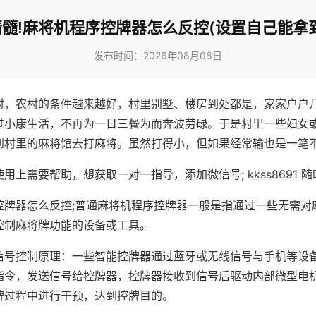
髓!麻将机程序控牌器怎么反控(设置自己能拿
发布时间：2026年08月08日
村，农村的条件越来越好，村里别墅、楼房到处都是，家家户户
过小康生活，不再为一日三餐为而奔波劳碌。于是村里一些妇女
到村里的麻将馆去打麻将。虽然打得小，但如果经常输也是一笔
用上需要帮助，想获取一对一指导，添加微信号; kkss8691 随
控牌器怎么反控;普通麻将机程序控牌器一般是指通过一些无需对
控制麻将牌功能的设备或工具。
信号控制原理：一些智能控牌器通过蓝牙或无线信号与手机等设
指令，发送信号给控牌器，控牌器接收到信号后驱动内部微型电
牌过程中进行干预，达到控牌目的。