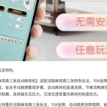
及特色;
麻将换三张自动麻将机】适配涪陵麻将换三张特色玩法，108张
程，省去手动换牌繁琐步骤，自动麻将机极速洗牌，节奏流畅爽
摔耐磨，连续娱乐无压力，沉浸式感受重庆麻将的刺激欢乐。
支持重庆涪陵麻将换三张玩法，108张牌，自动换牌洗牌理牌，