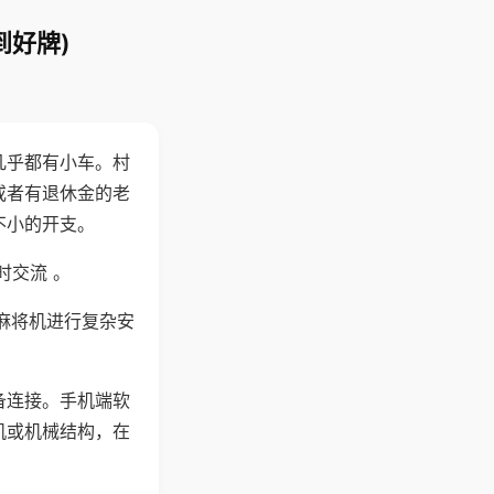
到好牌)
几乎都有小车。村
或者有退休金的老
不小的开支。
时交流 。
麻将机进行复杂安
备连接。手机端软
机或机械结构，在