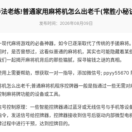
手法老练!普通家用麻将机怎么出老千(常胜小秘诀
发布时间：2026年08月09日
一现代麻将游戏的必备神器，如今已逐渐取代了传统的手搓麻将
同时，是否曾想过，这看似普通的麻将机，其实也可能隐藏着某
我们一起揭开麻将机背后的那些猫腻，探寻输钱之谜的真相。
用上需要帮助，想获取一对一指导，添加微信号; ppyy55670 
将机怎么出老千;普通麻将机程序控牌器一般是指通过一些无需对
控制麻将牌功能的设备或工具。
信号控制原理：一些智能控牌器通过蓝牙或无线信号与手机等设
指令，发送信号给控牌器，控牌器接收到信号后驱动内部微型电
牌过程中进行干预，达到控牌目的。