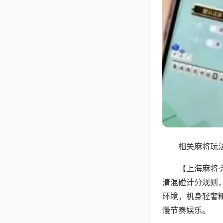
相关麻将玩法
【上海麻将
清混碰计分规则
环境，机身轻奢
慢节奏娱乐。