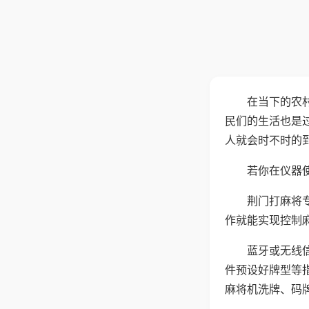
在当下的农
民们的生活也是
人就会时不时的
若你在仪器使
荆门打麻将
作就能实现控制
蓝牙或无线
件预设好牌型等
麻将机洗牌、码