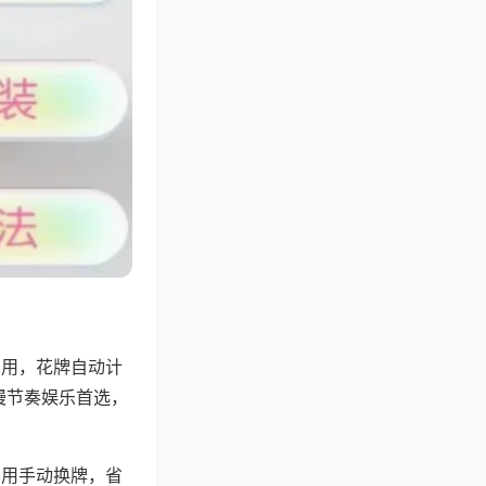
专用，花牌自动计
慢节奏娱乐首选，
不用手动换牌，省