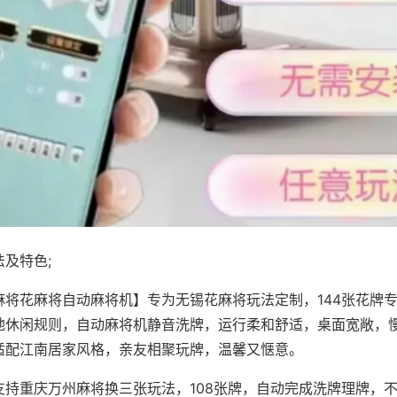
及特色;
麻将花麻将自动麻将机】专为无锡花麻将玩法定制，144张花牌
地休闲规则，自动麻将机静音洗牌，运行柔和舒适，桌面宽敞，
适配江南居家风格，亲友相聚玩牌，温馨又惬意。
支持重庆万州麻将换三张玩法，108张牌，自动完成洗牌理牌，