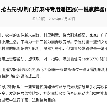
抢占先机!荆门打麻将专用遥控器(一键赢牌器)
发布时间：2026年08月07日
村，农村的条件越来越好，村里别墅、楼房到处都是，家家户户
过小康生活，不再为一日三餐为而奔波劳碌。于是村里一些妇女
到村里的麻将馆去打麻将。虽然打得小，但如果经常输也是一笔
用上需要帮助，想获取一对一指导，添加微信号; sdf6770 随时
专用遥控器;普通麻将机程序控牌器一般是指通过一些无需对麻将
麻将牌功能的设备或工具。
信号控制原理：一些智能控牌器通过蓝牙或无线信号与手机等设
指令，发送信号给控牌器，控牌器接收到信号后驱动内部微型电
牌过程中进行干预，达到控牌目的。