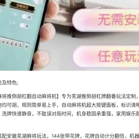
及特色;
麻将推倒胡杠翻自动麻将机】专为芜湖推倒胡杠牌翻番玩法定制，
炮均可胡，规则简单易上手，自动麻将机超大按键面板，标识清
，洗牌快速静音，不耽误对局时间，机身稳固承重强，家用娱乐
。
适配安徽芜湖麻将玩法，144张带花牌，花牌自动计分翻倍，机