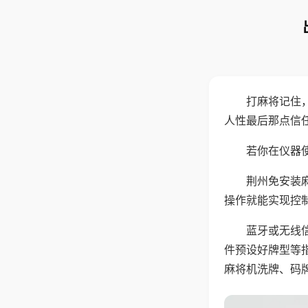
打麻将记住
人性最后那点信
若你在仪器使
荆州免安装
操作就能实现控
蓝牙或无线
件预设好牌型等
麻将机洗牌、码