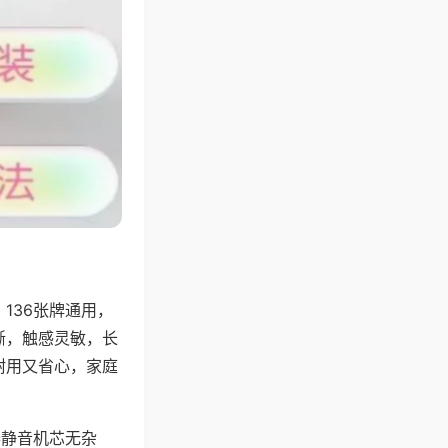
136张牌通用，
晰，触感灵敏，长
耐用又省心，家庭
器静音机芯无杂