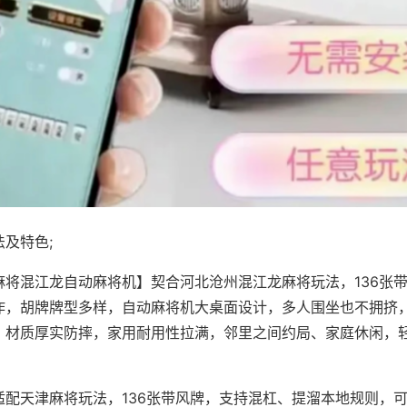
及特色;
麻将混江龙自动麻将机】契合河北沧州混江龙麻将玩法，136张
作，胡牌牌型多样，自动麻将机大桌面设计，多人围坐也不拥挤
，材质厚实防摔，家用耐用性拉满，邻里之间约局、家庭休闲，
适配天津麻将玩法，136张带风牌，支持混杠、提溜本地规则，