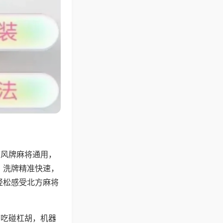
带风牌麻将通用，
，洗牌精准快速，
轻松感受北方麻将
可吃碰杠胡，机器