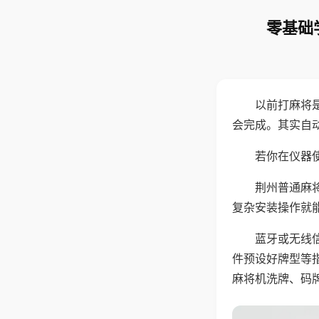
零基础
以前打麻将
会完成。其实自
若你在仪器使
荆州普通麻
复杂安装操作就
蓝牙或无线
件预设好牌型等
麻将机洗牌、码