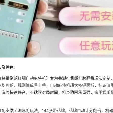
及特色;
麻将推倒胡杠翻自动麻将机】专为芜湖推倒胡杠牌翻番玩法定制，
炮均可胡，规则简单易上手，自动麻将机超大按键面板，标识清
，洗牌快速静音，不耽误对局时间，机身稳固承重强，家用娱乐
。
适配安徽芜湖麻将玩法，144张带花牌，花牌自动计分翻倍，机