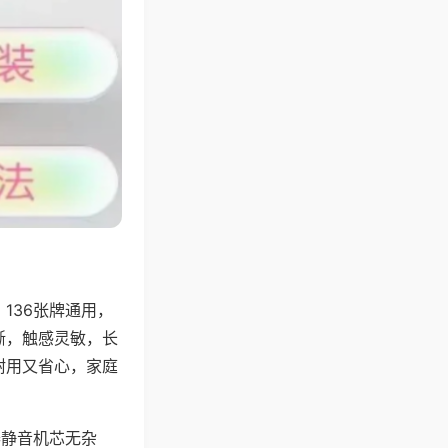
136张牌通用，
晰，触感灵敏，长
耐用又省心，家庭
器静音机芯无杂