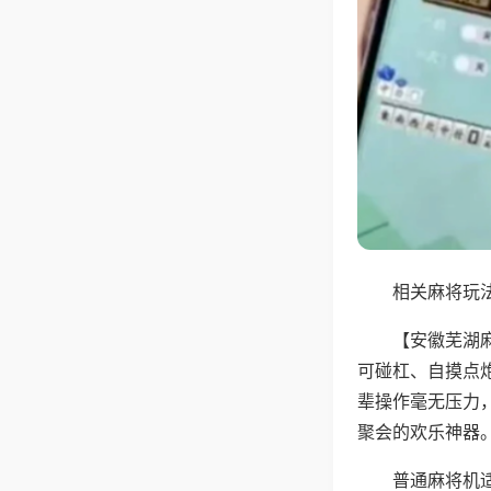
相关麻将玩法
【安徽芜湖
可碰杠、自摸点
辈操作毫无压力
聚会的欢乐神器
普通麻将机