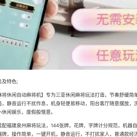
及特色;
麻将休闲自动麻将机】专为三亚休闲麻将玩法打造，节奏舒缓简
局，静音运行不扰作息，机身轻便易移动，阳台客厅随意摆放，
小休闲娱乐，度假般惬意。
适配福建泉州麻将玩法，144张牌，花牌、字牌计分规范，机器
漏牌，操作简单，一键开机，静音运行，不打扰家人，普通款经