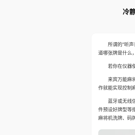
冷静
所谓的"听
道哪张牌是什么
若你在仪器使
来宾万能麻
作就能实现控制
蓝牙或无线
件预设好牌型等
麻将机洗牌、码