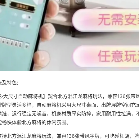
及特色;
龙·大尺寸自动麻将机】契合北方混江龙麻将玩法，兼容136张带
牌牌型灵活多样，自动麻将机采用大尺寸桌面，出牌展牌空间充
精准，运行稳定无噪音，机身材质厚实防摔，家用耐用性拉满，
能畅快体验北方麻将的休闲氛围。
支持北方混江龙麻将玩法，兼容136张带风字牌，可吃碰杠胡，