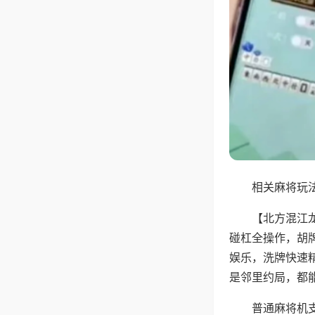
相关麻将玩法
【北方混江
碰杠全操作，胡
娱乐，洗牌快速
是邻里约局，都
普通麻将机