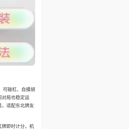
，可碰杠、自摸胡
间对局也稳定运
适，适配东北牌友
杠牌即时计分，机