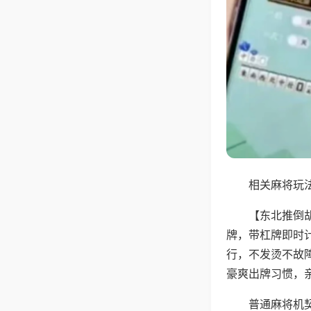
相关麻将玩法
【东北推倒
牌，带杠牌即时
行，不发烫不故
豪爽出牌习惯，
普通麻将机