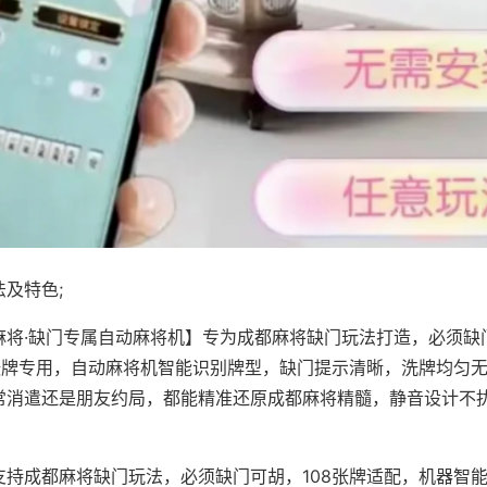
及特色;
麻将·缺门专属自动麻将机】专为成都麻将缺门玩法打造，必须缺
8张牌专用，自动麻将机智能识别牌型，缺门提示清晰，洗牌均匀
常消遣还是朋友约局，都能精准还原成都麻将精髓，静音设计不
支持成都麻将缺门玩法，必须缺门可胡，108张牌适配，机器智