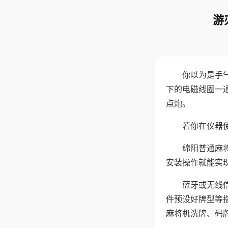
游
你以为是手
下的电磁线圈一
点炮。
若你在仪器使
绵阳普通麻
安装操作就能实
蓝牙或无线
件预设好牌型等
麻将机洗牌、码