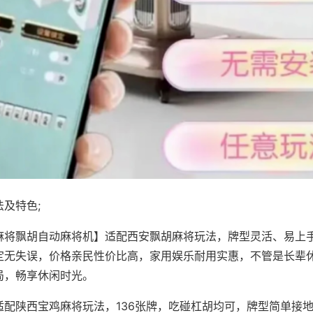
及特色;
麻将飘胡自动麻将机】适配西安飘胡麻将玩法，牌型灵活、易上
定无失误，价格亲民性价比高，家用娱乐耐用实惠，不管是长辈
局，畅享休闲时光。
适配陕西宝鸡麻将玩法，136张牌，吃碰杠胡均可，牌型简单接