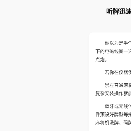
听牌迅速
你以为是手
下的电磁线圈一
点炮。
若你在仪器使
崇左普通麻
复杂安装操作就
蓝牙或无线
件预设好牌型等
麻将机洗牌、码