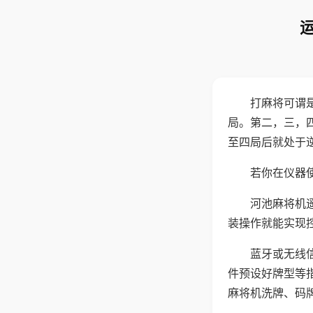
打麻将可谓
局。第二，三，
至四局后就处于
若你在仪器使
河池麻将机
装操作就能实现
蓝牙或无线
件预设好牌型等
麻将机洗牌、码