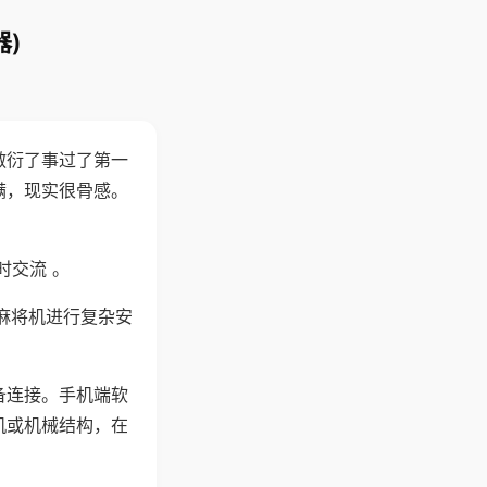
)
敷衍了事过了第一
满，现实很骨感。
时交流 。
麻将机进行复杂安
备连接。手机端软
机或机械结构，在