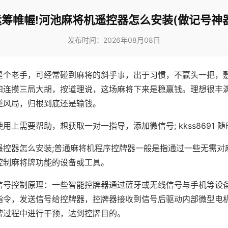
运筹帷幄!河池麻将机遥控器怎么安装(做记号神器
发布时间：2026年08月08日
是个老手，可经常碰到麻将的斜乎事，出于习惯，不赢头一把，
四连摸三局大胡，按道理说，这场麻将下来是稳赢钱。理想很丰
逆风局，归根到底还是输钱。
用上需要帮助，想获取一对一指导，添加微信号; kkss8691 随
遥控器怎么安装;普通麻将机程序控牌器一般是指通过一些无需对
控制麻将牌功能的设备或工具。
信号控制原理：一些智能控牌器通过蓝牙或无线信号与手机等设
指令，发送信号给控牌器，控牌器接收到信号后驱动内部微型电
牌过程中进行干预，达到控牌目的。