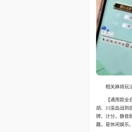
相关麻将玩法
【通用款全
胡、川渝血战到
牌、计分，静音
趣，是休闲娱乐