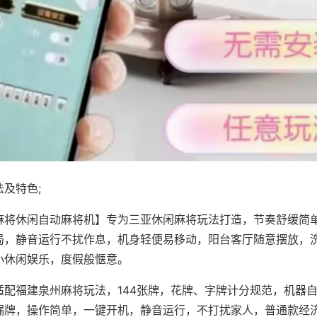
及特色;
麻将休闲自动麻将机】专为三亚休闲麻将玩法打造，节奏舒缓简
局，静音运行不扰作息，机身轻便易移动，阳台客厅随意摆放，
小休闲娱乐，度假般惬意。
适配福建泉州麻将玩法，144张牌，花牌、字牌计分规范，机器
漏牌，操作简单，一键开机，静音运行，不打扰家人，普通款经