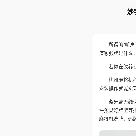
妙
所谓的"听
道哪张牌是什么
若你在仪器使
柳州麻将机
安装操作就能实
蓝牙或无线
件预设好牌型等
麻将机洗牌、码