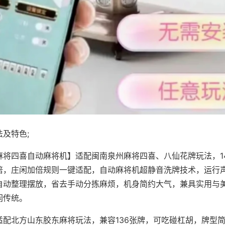
及特色;
麻将四喜自动麻将机】适配闽南泉州麻将四喜、八仙花牌玩法，1
倍，庄闲加倍规则一键适配，自动麻将机超静音洗牌技术，运行
自动整理摆放，省去手动分拣麻烦，机身简约大气，兼具实用与
闲传统。
适配北方山东胶东麻将玩法，兼容136张牌，可吃碰杠胡，牌型