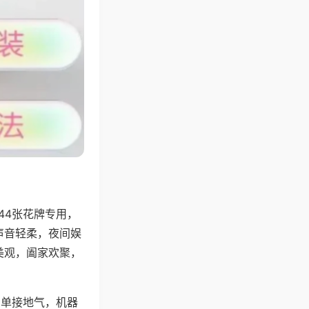
44张花牌专用，
声音轻柔，夜间娱
美观，阖家欢聚，
简单接地气，机器