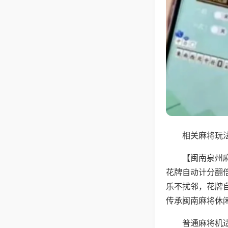
相关麻将玩法
【闽南泉州
花牌自动计分翻
乐不扰邻，花牌
传承闽南麻将休
普通麻将机