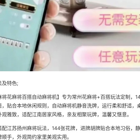
及特色;
麻将花麻将百搭自动麻将机】专为常州花麻将+百搭玩法定制，1
倍，贴合本地休闲规则，自动麻将机静音洗牌，运行柔和舒适，
外观雅致，适配江南居家风格，亲友相聚玩牌，温馨又惬意。
适配江苏扬州麻将玩法，144张花牌，进牌胡牌贴合本地习俗，
牌顺手，外观简约家里美观实用。