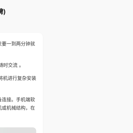
)
只要一到两分钟就
。
随时交流 。
将机进行复杂安装
备连接。手机端软
机或机械结构，在