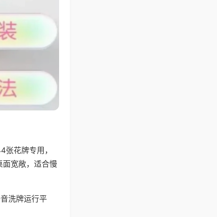
44张花牌专用，
桌面宽敞，适合慢
静音洗牌运行平