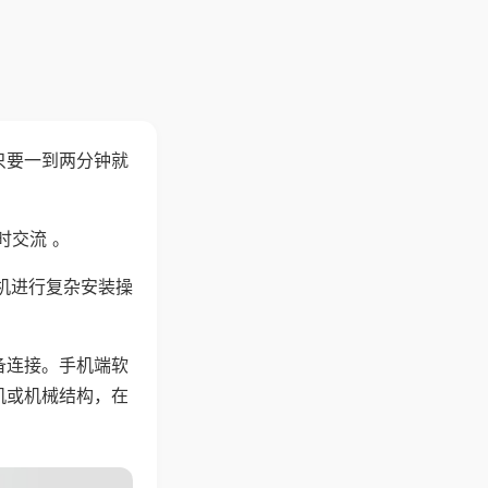
只要一到两分钟就
。
时交流 。
机进行复杂安装操
备连接。手机端软
机或机械结构，在