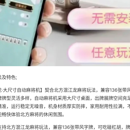
及特色;
龙·大尺寸自动麻将机】契合北方混江龙麻将玩法，兼容136张带
牌牌型灵活多样，自动麻将机采用大尺寸桌面，出牌展牌空间充
精准，运行稳定无噪音，机身材质厚实防摔，家用耐用性拉满，
能畅快体验北方麻将的休闲氛围。
支持北方混江龙麻将玩法，兼容136张带风字牌，可吃碰杠胡，