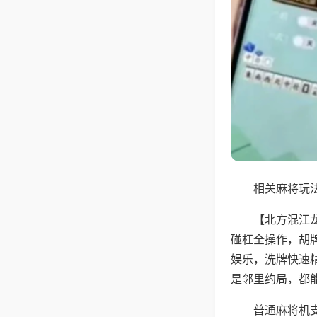
相关麻将玩法
【北方混江
碰杠全操作，胡
娱乐，洗牌快速
是邻里约局，都
普通麻将机