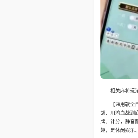
相关麻将玩法
【通用款全
胡、川渝血战到
牌、计分，静音
趣，是休闲娱乐