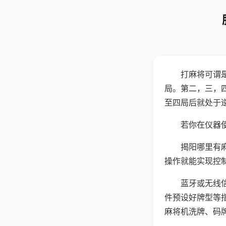
打麻将可谓
局。第二，三，
至四局后就处于
若你在仪器使
揭阳哪里有
操作就能实现控
蓝牙或无线
件预设好牌型等
麻将机洗牌、码