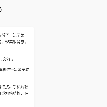
)
敷衍了事过了第一
满，现实很骨感。
时交流 。
将机进行复杂安装
备连接。手机端软
机或机械结构，在