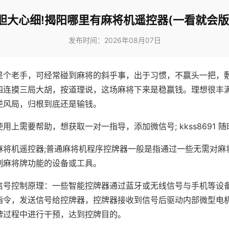
胆大心细!揭阳哪里有麻将机遥控器(一看就会版
发布时间：2026年08月07日
是个老手，可经常碰到麻将的斜乎事，出于习惯，不赢头一把，
四连摸三局大胡，按道理说，这场麻将下来是稳赢钱。理想很丰
逆风局，归根到底还是输钱。
用上需要帮助，想获取一对一指导，添加微信号; kkss8691 随
麻将机遥控器;普通麻将机程序控牌器一般是指通过一些无需对麻
制麻将牌功能的设备或工具。
信号控制原理：一些智能控牌器通过蓝牙或无线信号与手机等设
指令，发送信号给控牌器，控牌器接收到信号后驱动内部微型电
牌过程中进行干预，达到控牌目的。