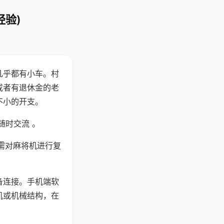
经验)
几乎都有小车。村
或者有退休金的老
不小的开支。
随时交流 。
需对麻将机进行复
备连接。手机端软
机或机械结构，在