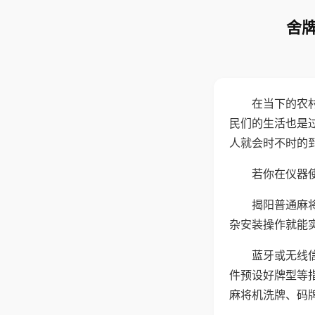
舍牌
在当下的农
民们的生活也是
人就会时不时的
若你在仪器使
揭阳普通麻
杂安装操作就能
蓝牙或无线
件预设好牌型等
麻将机洗牌、码