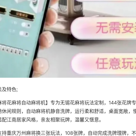
及特色;
麻将花麻将自动麻将机】专为无锡花麻将玩法定制，144张花牌
地休闲规则，自动麻将机静音洗牌，运行柔和舒适，桌面宽敞，
适配江南居家风格，亲友相聚玩牌，温馨又惬意。
支持重庆万州麻将换三张玩法，108张牌，自动完成洗牌理牌，