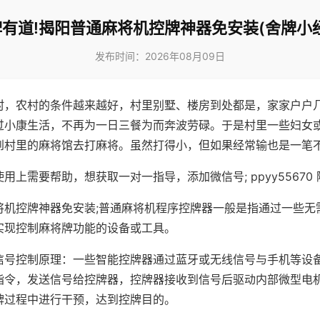
有道!揭阳普通麻将机控牌神器免安装(舍牌小
发布时间：2026年08月09日
村，农村的条件越来越好，村里别墅、楼房到处都是，家家户户
过小康生活，不再为一日三餐为而奔波劳碌。于是村里一些妇女
到村里的麻将馆去打麻将。虽然打得小，但如果经常输也是一笔
用上需要帮助，想获取一对一指导，添加微信号; ppyy55670 
将机控牌神器免安装;普通麻将机程序控牌器一般是指通过一些无
实现控制麻将牌功能的设备或工具。
信号控制原理：一些智能控牌器通过蓝牙或无线信号与手机等设
指令，发送信号给控牌器，控牌器接收到信号后驱动内部微型电
牌过程中进行干预，达到控牌目的。