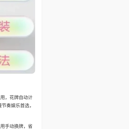
专用，花牌自动计
慢节奏娱乐首选，
不用手动换牌，省