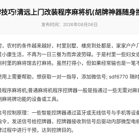
技巧!清远上门改装程序麻将机(胡牌神器随身
发布时间：2026年08月06日
村，农村的条件越来越好，村里别墅、楼房到处都是，家家户户
过小康生活，不再为一日三餐为而奔波劳碌。于是村里一些妇女
到村里的麻将馆去打麻将。虽然打得小，但如果经常输也是一笔
用上需要帮助，想获取一对一指导，添加微信号; sdf6770 随时
装程序麻将机;普通麻将机程序控牌器一般是指通过一些无需对麻
制麻将牌功能的设备或工具。
信号控制原理：一些智能控牌器通过蓝牙或无线信号与手机等设
指令，发送信号给控牌器，控牌器接收到信号后驱动内部微型电
牌过程中进行干预，达到控牌目的。