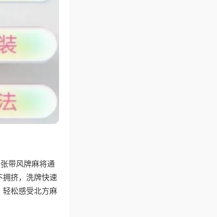
6张带风牌麻将通
不拥挤，洗牌快速
，轻松感受北方麻