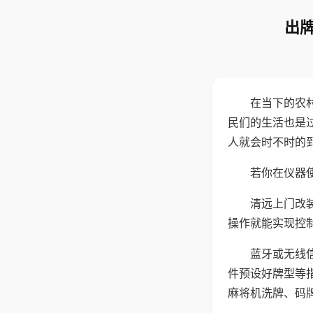
出牌
在当下的农
民们的生活也是
人就会时不时的
若你在仪器使
清远上门改
操作就能实现控
蓝牙或无线
件预设好牌型等
麻将机洗牌、码