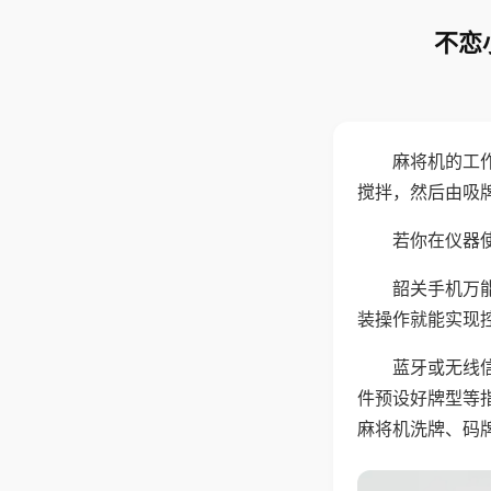
不恋
麻将机的工
搅拌，然后由吸
若你在仪器使
韶关手机万
装操作就能实现
蓝牙或无线
件预设好牌型等
麻将机洗牌、码