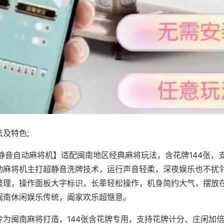
及特色;
·静音自动麻将机】适配闽南地区经典麻将玩法，含花牌144张，
动麻将机主打超静音洗牌技术，运行声音轻柔，深夜娱乐也不扰
整理，操作面板大字标识，长辈轻松操作，机身简约大气，摆放
闽南休闲娱乐传统，阖家欢乐超惬意。
专为闽南麻将打造，144张含花牌专用，支持花牌计分、庄闲加