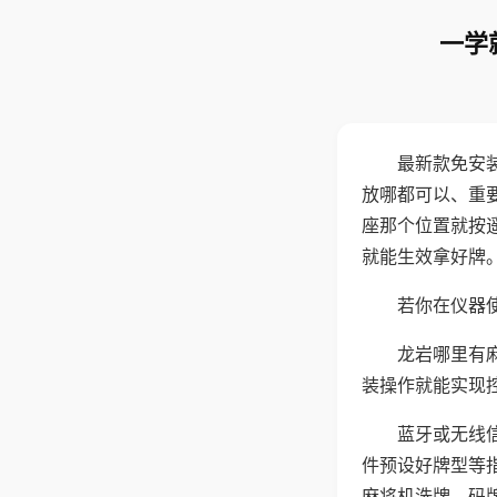
一学
最新款免安
放哪都可以、重要
座那个位置就按
就能生效拿好牌
若你在仪器使
龙岩哪里有
装操作就能实现
蓝牙或无线
件预设好牌型等
麻将机洗牌、码