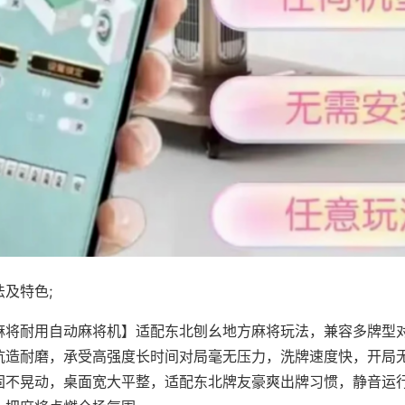
及特色;
麻将耐用自动麻将机】适配东北刨幺地方麻将玩法，兼容多牌型
抗造耐磨，承受高强度长时间对局毫无压力，洗牌速度快，开局
固不晃动，桌面宽大平整，适配东北牌友豪爽出牌习惯，静音运