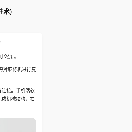
胜术)
了！
时交流 。
需对麻将机进行复
备连接。手机端软
机或机械结构，在