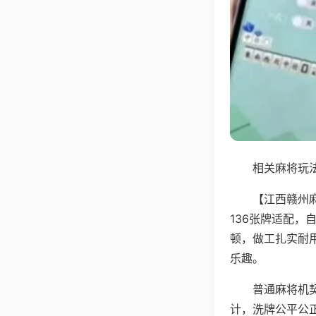
相关麻将玩法
【江西赣州
136张牌适配
顿，做工扎实耐
乐趣。
普通麻将机
计，洗牌公平公