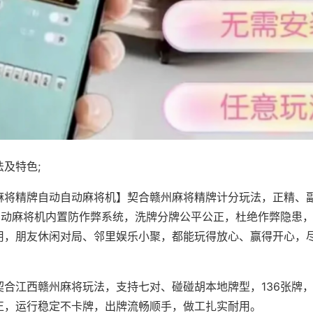
及特色;
麻将精牌自动自动麻将机】契合赣州麻将精牌计分玩法，正精、
，自动麻将机内置防作弊系统，洗牌分牌公平公正，杜绝作弊隐患
用，朋友休闲对局、邻里娱乐小聚，都能玩得放心、赢得开心，
契合江西赣州麻将玩法，支持七对、碰碰胡本地牌型，136张牌
正，运行稳定不卡牌，出牌流畅顺手，做工扎实耐用。