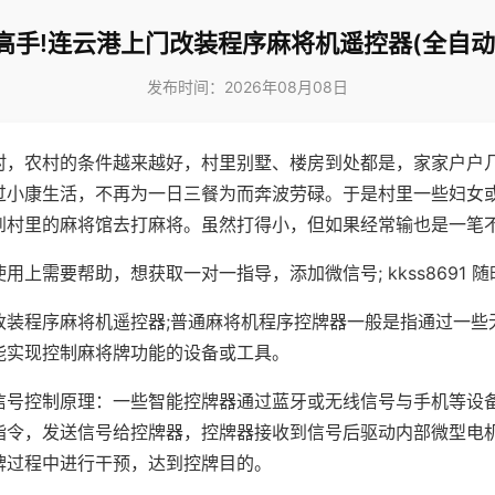
高手!连云港上门改装程序麻将机遥控器(全自动
发布时间：2026年08月08日
村，农村的条件越来越好，村里别墅、楼房到处都是，家家户户
过小康生活，不再为一日三餐为而奔波劳碌。于是村里一些妇女
到村里的麻将馆去打麻将。虽然打得小，但如果经常输也是一笔
用上需要帮助，想获取一对一指导，添加微信号; kkss8691 随
改装程序麻将机遥控器;普通麻将机程序控牌器一般是指通过一些
能实现控制麻将牌功能的设备或工具。
信号控制原理：一些智能控牌器通过蓝牙或无线信号与手机等设
指令，发送信号给控牌器，控牌器接收到信号后驱动内部微型电
牌过程中进行干预，达到控牌目的。