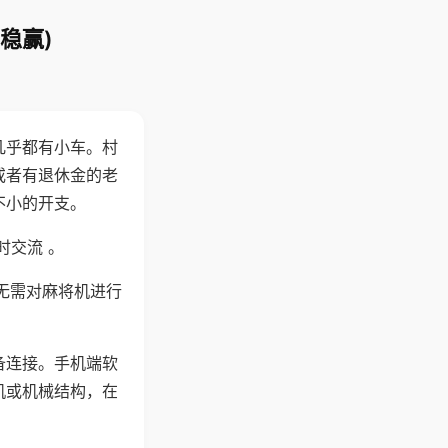
稳赢)
几乎都有小车。村
或者有退休金的老
不小的开支。
时交流 。
无需对麻将机进行
备连接。手机端软
机或机械结构，在