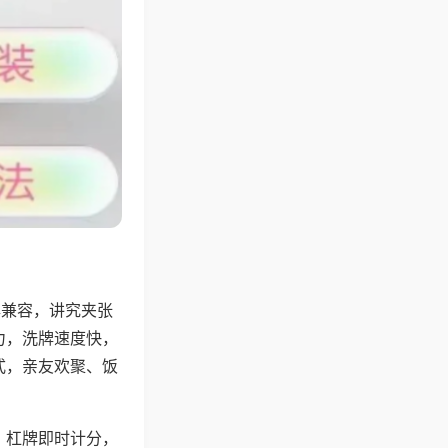
牌兼容，讲究夹张
力，洗牌速度快，
式，亲友欢聚、饭
，杠牌即时计分，