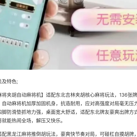
及特色;
麻将夹胡自动麻将机】适配东北吉林夹胡核心麻将玩法，136张
，自动麻将机加厚加固机身，抗造耐用，应对高强度对局毫无压
四脚防滑垫抓地力强，桌面宽大舒适，适配东北牌友豪爽出牌方
将就能热闹全场，解压又快乐。
适配黑龙江麻将推倒胡玩法，豪爽快节奏对局，可碰杠自摸胡牌