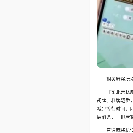
相关麻将玩法
【东北吉林
胡牌、杠牌翻番
减少等待时间，
后消遣，一把麻
普通麻将机