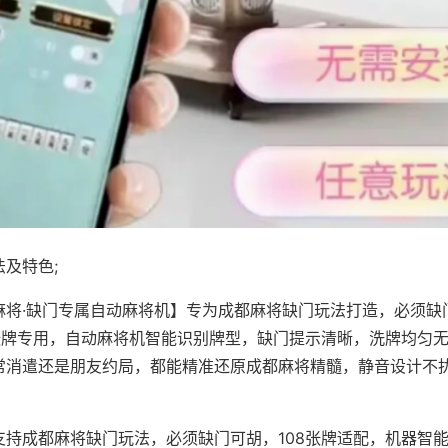
及特色;
麻将·缺门专属自动麻将机】专为成都麻将缺门玩法打造，必须缺
8张牌专用，自动麻将机智能识别牌型，缺门提示清晰，洗牌均匀
常消遣还是朋友约局，都能精准还原成都麻将精髓，静音设计不
支持成都麻将缺门玩法，必须缺门可胡，108张牌适配，机器智