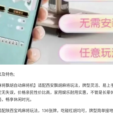
及特色;
麻将飘胡自动麻将机】适配西安飘胡麻将玩法，牌型灵活、易上
定无失误，价格亲民性价比高，家用娱乐耐用实惠，不管是长辈
局，畅享休闲时光。
适配陕西宝鸡麻将玩法，136张牌，吃碰杠胡均可，牌型简单接