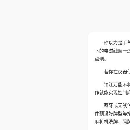
你以为是手
下的电磁线圈一
点炮。
若你在仪器使
镇江万能麻
作就能实现控制
蓝牙或无线
件预设好牌型等
麻将机洗牌、码