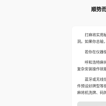
顺势而
打麻将实用
洞。如果你总输
若你在仪器使
呼和浩特麻
复杂安装操作就
蓝牙或无线
件预设好牌型等
麻将机洗牌、码