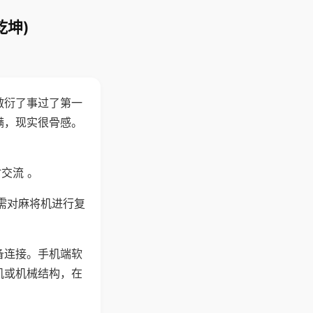
乾坤)
敷衍了事过了第一
满，现实很骨感。
交流 。
需对麻将机进行复
备连接。手机端软
机或机械结构，在