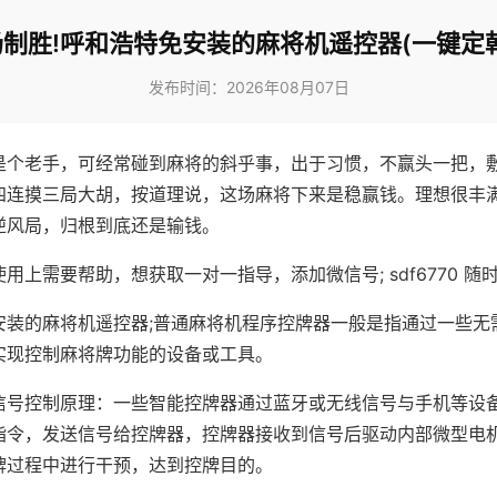
制胜!呼和浩特免安装的麻将机遥控器(一键定
发布时间：2026年08月07日
是个老手，可经常碰到麻将的斜乎事，出于习惯，不赢头一把，
四连摸三局大胡，按道理说，这场麻将下来是稳赢钱。理想很丰
逆风局，归根到底还是输钱。
用上需要帮助，想获取一对一指导，添加微信号; sdf6770 随时
安装的麻将机遥控器;普通麻将机程序控牌器一般是指通过一些无
实现控制麻将牌功能的设备或工具。
信号控制原理：一些智能控牌器通过蓝牙或无线信号与手机等设
指令，发送信号给控牌器，控牌器接收到信号后驱动内部微型电
牌过程中进行干预，达到控牌目的。