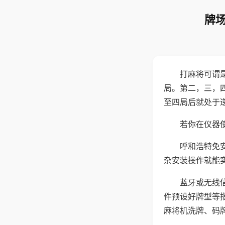
牌场
打麻将可谓
局。第二，三，
至四局后就处于
若你在仪器使
呼和浩特免
杂安装操作就能
蓝牙或无线
件预设好牌型等
麻将机洗牌、码