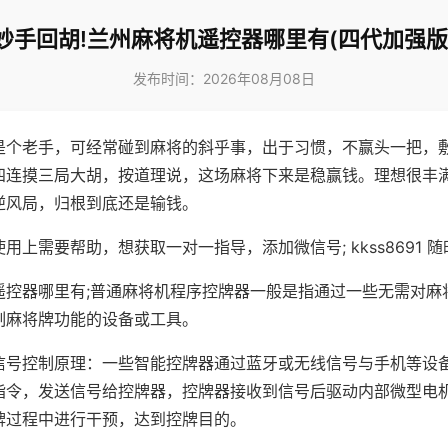
妙手回胡!兰州麻将机遥控器哪里有(四代加强版
发布时间：2026年08月08日
是个老手，可经常碰到麻将的斜乎事，出于习惯，不赢头一把，
四连摸三局大胡，按道理说，这场麻将下来是稳赢钱。理想很丰
逆风局，归根到底还是输钱。
用上需要帮助，想获取一对一指导，添加微信号; kkss8691 随
遥控器哪里有;普通麻将机程序控牌器一般是指通过一些无需对麻
制麻将牌功能的设备或工具。
信号控制原理：一些智能控牌器通过蓝牙或无线信号与手机等设
指令，发送信号给控牌器，控牌器接收到信号后驱动内部微型电
牌过程中进行干预，达到控牌目的。