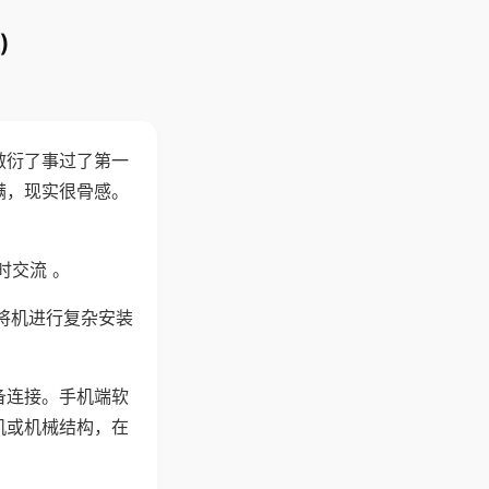
)
敷衍了事过了第一
满，现实很骨感。
时交流 。
将机进行复杂安装
备连接。手机端软
机或机械结构，在