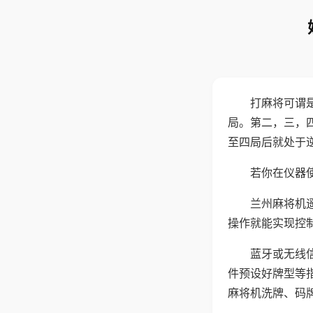
打麻将可谓
局。第二，三，
至四局后就处于
若你在仪器使
兰州麻将机
操作就能实现控
蓝牙或无线
件预设好牌型等
麻将机洗牌、码