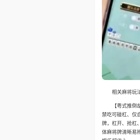
相关麻将玩法
【粤式推倒
禁吃可碰杠、仅
牌，杠开、抢杠
体麻将牌清晰易