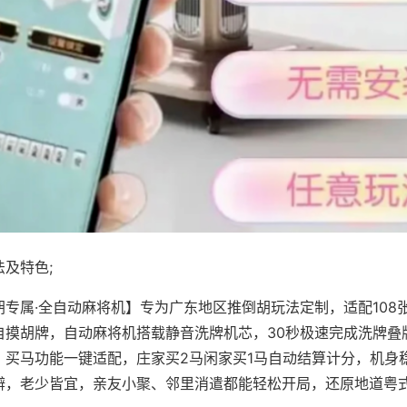
及特色;
胡专属·全自动麻将机】专为广东地区推倒胡玩法定制，适配108
自摸胡牌，自动麻将机搭载静音洗牌机芯，30秒极速完成洗牌叠
、买马功能一键适配，庄家买2马闲家买1马自动结算计分，机身
辨，老少皆宜，亲友小聚、邻里消遣都能轻松开局，还原地道粤